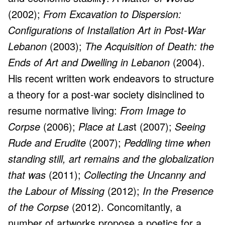
(2002);
From Excavation to Dispersion:
Configurations of Installation Art in Post-War
Lebanon
(2003);
The Acquisition of Death: the
Ends of Art and Dwelling in Lebanon
(2004).
His recent written work endeavors to structure
a theory for a post-war society disinclined to
resume normative living:
From Image to
Corpse
(2006);
Place at Las
t (2007);
Seeing
Rude and Erudite
(2007);
Peddling time when
standing still, art remains and the globalization
that was
(2011);
Collecting the Uncanny and
the Labour of Missing
(2012);
In the Presence
of the Corpse
(2012). Concomitantly, a
number of artworks propose a poetics for a